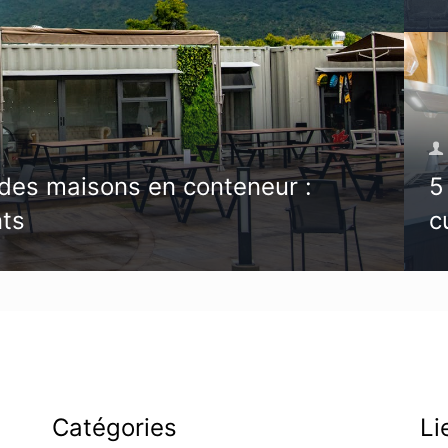
des maisons en conteneur :
5
nts
c
Catégories
Li