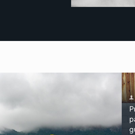
P
p
g