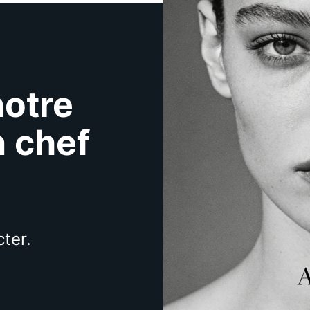
notre
n chef
ter.